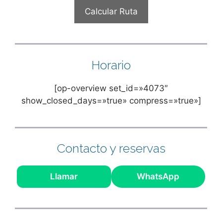
Horario
[op-overview set_id=»4073″
show_closed_days=»true» compress=»true»]
Contacto y reservas
Llamar
WhatsApp