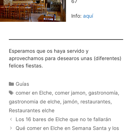
67
Info:
aquí
Esperamos que os haya servido y
aprovechamos para desearos unas (diferentes)
felices fiestas.
Categorías
Guías
Etiquetas
comer en Elche
,
comer jamon
,
gastronomía
,
gastronomia de elche
,
jamón
,
restaurantes
,
Restaurantes elche
Los 16 bares de Elche que no te fallarán
Qué comer en Elche en Semana Santa y los