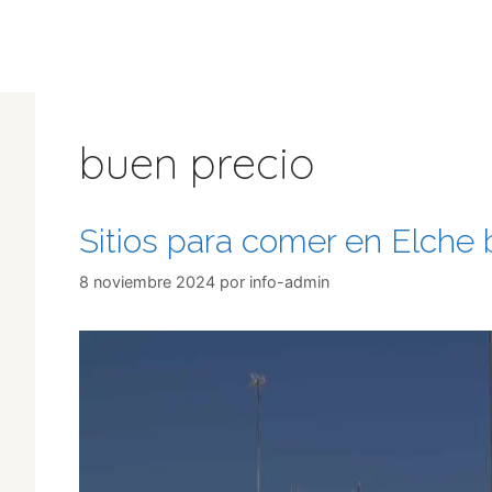
Saltar
al
contenido
buen precio
Sitios para comer en Elche 
8 noviembre 2024
por
info-admin