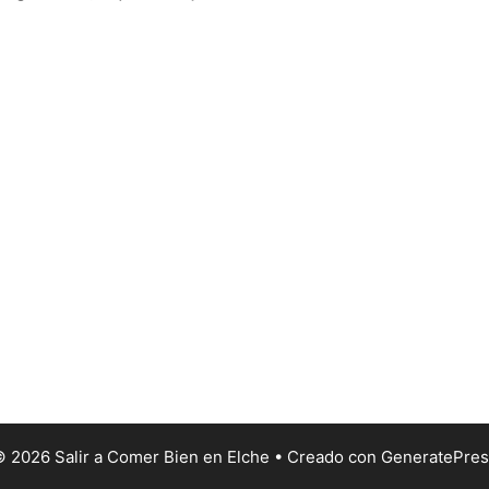
 2026 Salir a Comer Bien en Elche
• Creado con
GeneratePres