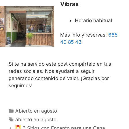
Vibras
Horario habitual
Más info y reservas:
665
40 85 43
Si te ha servido este post compártelo en tus
redes sociales. Nos ayudará a seguir
generando contenido de valor. ¡Gracias por
seguirnos!
Categorías
Abierto en agosto
Etiquetas
abierto en agosto
6 Sitios con Encanto para una Cena