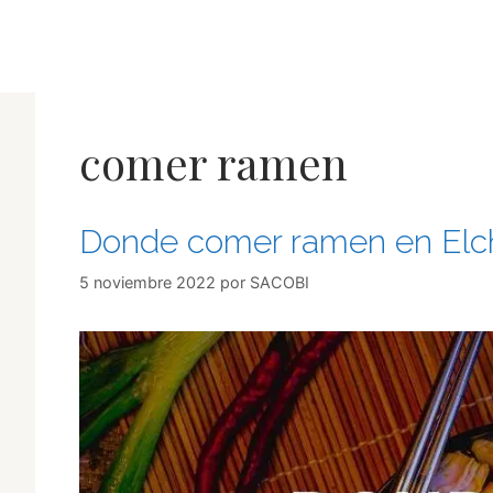
Saltar
al
contenido
comer ramen
Donde comer ramen en Elc
5 noviembre 2022
por
SACOBI