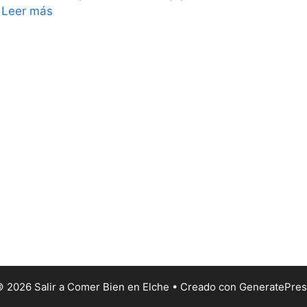
…
Leer más
 2026 Salir a Comer Bien en Elche
• Creado con
GeneratePres