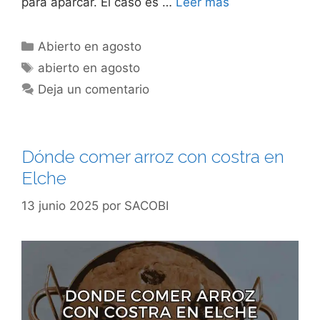
para aparcar. El caso es …
Leer más
Categorías
Abierto en agosto
Etiquetas
abierto en agosto
Deja un comentario
Dónde comer arroz con costra en
Elche
13 junio 2025
por
SACOBI