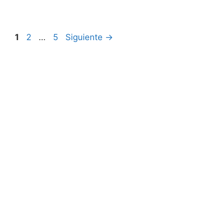
Página
Página
Página
1
2
…
5
Siguiente
→