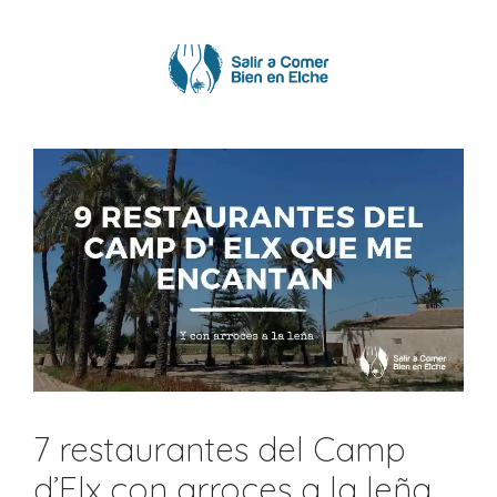
Saltar
al
contenido
7 restaurantes del Camp
d’Elx con arroces a la leña